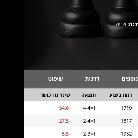
רגה:
שניה
נוספים
דרגות
שיפוט
רמת ביצוע
תוצאה
שינוי מד כושר
54.6-
+4-4=1
1719
27.5-
+2-4=1
1817
5.5-
+2-3=1
1952