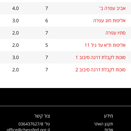
אביב עפרה ב'
7
4.0
אליפות חוג עפרה
6
3.0
סתיו עפרה
7
2.0
אליפות ת"א עד גיל 11
5
2.0
סוכות לקבלת דרגה סיבוב 1
7
3.0
סוכות לקבלת דרגה סיבוב 2
7
2.0
מידע
צור קשר
תקנון האתר
טל' 036437627/8
אודות
office@chessfed.org.il