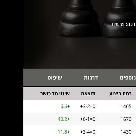
רגה:
שישית
נוספים
דרגות
שיפוט
רמת ביצוע
תוצאה
שינוי מד כושר
6.6+
+3-2=0
1465
40.2+
+6-1=0
1670
11.8+
+3-4=0
1430