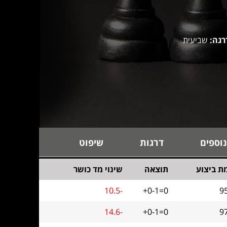
רגה:
שביעית
נוספים
דרגות
שיפוט
ת ביצוע
תוצאה
שינוי מד כושר
10.5-
+0-1=0
9
14.6-
+0-1=0
9