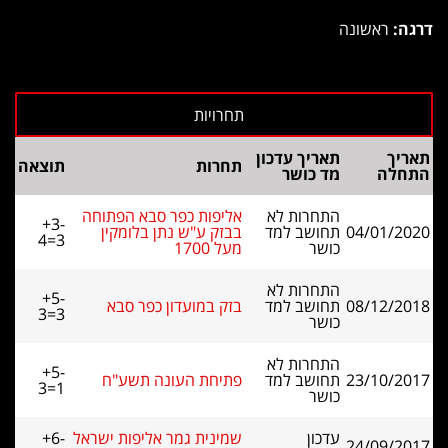
דרגה:
ראשונה
תאריך
תאריך עדכון
תחרות
תוצאה
התחלה
מד כושר
התחרות לא
אליפות כפר סבא הפתוחה
+3-
04/01/2020
תחושב למד
בבזק ע"ש נתן בלומקין
4=3
כושר
מעל 1700
התחרות לא
+5-
08/12/2018
תחושב למד
בזק במועדון כפר סבא
3=3
כושר
התחרות לא
+5-
23/10/2017
תחושב למד
פתיחת העונה תשע"ח
3=1
כושר
עדכון
שמינית גמר אליפות ישראל
+6-
24/09/2017