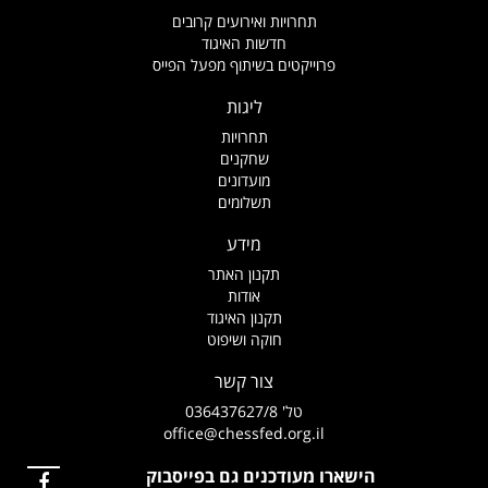
תחרויות ואירועים קרובים
חדשות האיגוד
פרוייקטים בשיתוף מפעל הפייס
ליגות
תחרויות
שחקנים
מועדונים
תשלומים
מידע
תקנון האתר
אודות
תקנון האיגוד
חוקה ושיפוט
צור קשר
טל' 036437627/8
office@chessfed.org.il
הישארו מעודכנים גם בפייסבוק