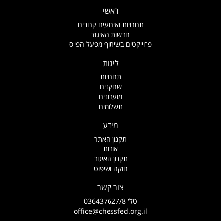
ראשי
תחרויות ואירועים קרובים
חדשות האיגוד
פרוייקטים בשיתוף מפעל הפייס
ליגות
תחרויות
שחקנים
מועדונים
תשלומים
מידע
תקנון האתר
אודות
תקנון האיגוד
חוקה ושיפוט
צור קשר
טל' 036437627/8
office@chessfed.org.il