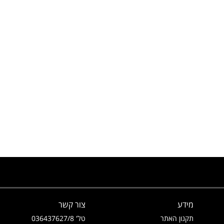
מידע
צור קשר
תקנון האתר
טל' 036437627/8