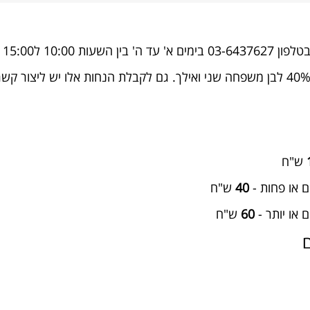
10:00 ל15:00
ש"ח
40
ש"ח
60
ש"ח
ם