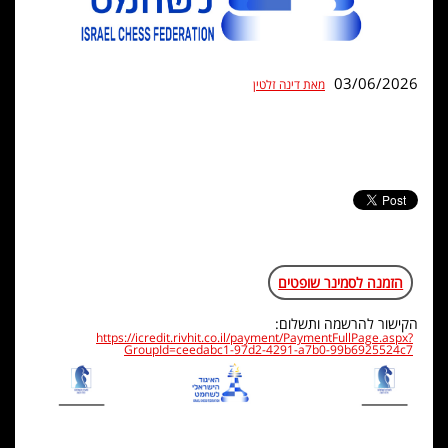
03/06/2026
מאת דינה זלטין
הזמנה לסמינר שופטים
הקישור להרשמה ותשלום:
https://icredit.rivhit.co.il/payment/PaymentFullPage.aspx?
GroupId=ceedabc1-97d2-4291-a7b0-99b6925524c7