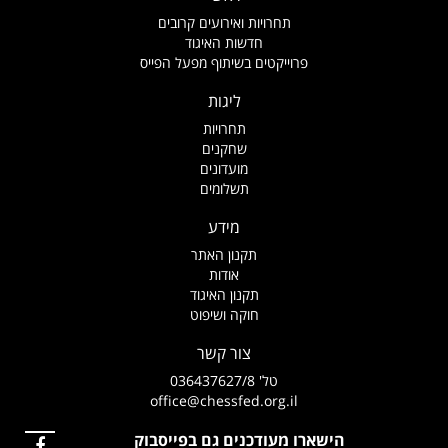
תחרויות ואירועים קרובים
חדשות האיגוד
פרוייקטים בשיתוף מפעל הפייס
ליגות
תחרויות
שחקנים
מועדונים
תשלומים
מידע
תקנון האתר
אודות
תקנון האיגוד
חוקה ושיפוט
צור קשר
טל' 036437627/8
office@chessfed.org.il
הישארו מעודכנים גם בפייסבוק