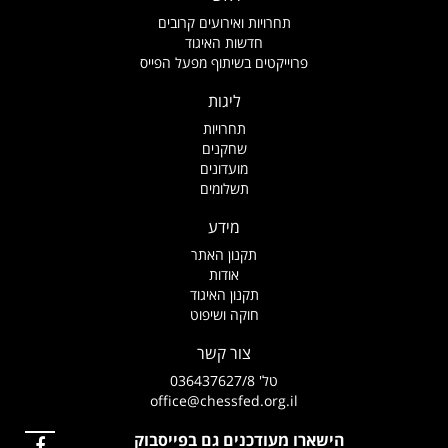
תחרויות ואירועים קרובים
חדשות האיגוד
פרוייקטים בשיתוף מפעל הפייס
ליגות
תחרויות
שחקנים
מועדונים
תשלומים
מידע
תקנון האתר
אודות
תקנון האיגוד
חוקה ושיפוט
צור קשר
טל' 036437627/8
office@chessfed.org.il
הישארו מעודכנים גם בפייסבוק