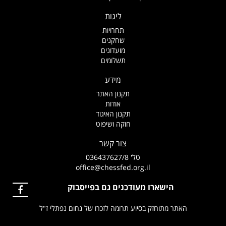
ליגות
תחרויות
שחקנים
מועדונים
תשלומים
מידע
תקנון האתר
אודות
תקנון האיגוד
חוקה ושיפוט
צור קשר
טל' 036437627/8
office@chessfed.org.il
הישארו מעודכנים גם בפייסבוק
האתר מתוחזק בסיוע תרומה לזכרו של נחום נפתלי ז"ל