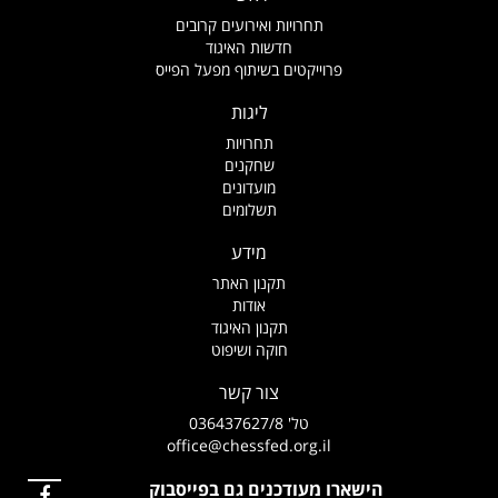
תחרויות ואירועים קרובים
חדשות האיגוד
פרוייקטים בשיתוף מפעל הפייס
ליגות
תחרויות
שחקנים
מועדונים
תשלומים
מידע
תקנון האתר
אודות
תקנון האיגוד
חוקה ושיפוט
צור קשר
טל' 036437627/8
office@chessfed.org.il
הישארו מעודכנים גם בפייסבוק