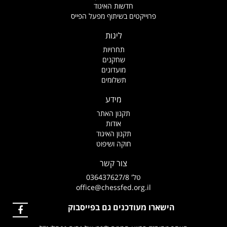
חדשות האיגוד
פרוייקטים בשיתוף מפעל הפייס
ליגות
תחרויות
שחקנים
מועדונים
תשלומים
מידע
תקנון האתר
אודות
תקנון האיגוד
חוקה ושיפוט
צור קשר
טל' 036437627/8
office@chessfed.org.il
הישארו מעודכנים גם בפייסבוק