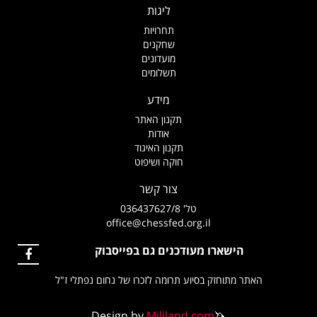
ליגות
תחרויות
שחקנים
מועדונים
תשלומים
מידע
תקנון האתר
אודות
תקנון האיגוד
חוקה ושיפוט
צור קשר
טל' 036437627/8
office@chessfed.org.il
הישארו מעודכנים גם בפייסבוק
האתר מתוחזק בסיוע תרומה לזכרו של נחום נפתלי ז"ל
Design by
Mililand.com
🦄